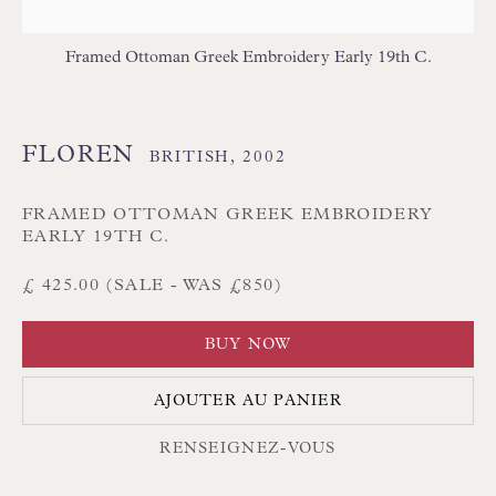
Branksome Park
Framed Ottoman Greek Embroidery Early 19th C.
Poole BH13 6LN
Royaume-Uni
FLOREN
BRITISH,
2002
Tél. :
01202 238899
Int. :
+44 1202 238899
FRAMED OTTOMAN GREEK EMBROIDERY
EARLY 19TH C.
mail@floren.com
£ 425.00 (SALE - WAS £850)
INSCRIPTION À LA NEWSLETTER
BUY NOW
Heures d'ouverture :
AJOUTER AU PANIER
Du lundi au samedi, de 10 h à 18 h
RENSEIGNEZ-VOUS
Visiteurs sur rendez-vous uniquement