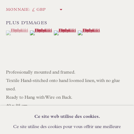
EN STOCK ABAT-JOUR COUSUS À LA MAIN
MONNAIE:
EN STOCK COUSSINS FAITS MAIN
PLUS D'IMAGES
(View a larger image of thumbnail 1 )
, currently selected.
, currently selected.
, currently selected.
(View a larger image of thumbnail 2 )
(View a larger image of thumbnail 3 )
(View a larger image of thum
PARCOURIR LA COLLECTION DE LAMPES
PARCOURIR LES PEINTURES ORIGINALES
PARCOURIR LES SCULPTURES
PARCOURIR LES OBJETS D'ART
Professionally mounted and framed.
PARCOURIR LES MEUBLES
Textile Hand-stitched onto hand loomed linen, with no glue
PARCOURIR LES LIVRES
used.
Ready to Hang with Wire on Back.
40 x 35 cm
15 3/4 x 13 3/4 in
Ce site web utilise des cookies.
DEMANDES COMMERCIALES
FAV1008
Ce site utilise des cookies pour vous offrir une meilleure