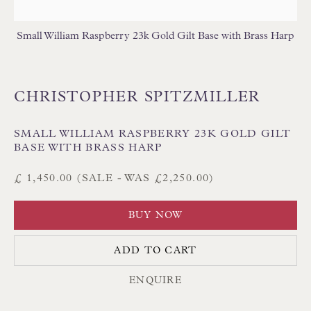
Small William Raspberry 23k Gold Gilt Base with Brass Harp
CHRISTOPHER SPITZMILLER
Floren Design Ltd
SMALL WILLIAM RASPBERRY 23K GOLD GILT
54 The Avenue
BASE WITH BRASS HARP
Branksome Park
£ 1,450.00 (SALE - WAS £2,250.00)
Poole BH13 6LN
UK
BUY NOW
ADD TO CART
Tel:
01202 238899
ENQUIRE
Int:
+44 1202 238899
mail@floren.com