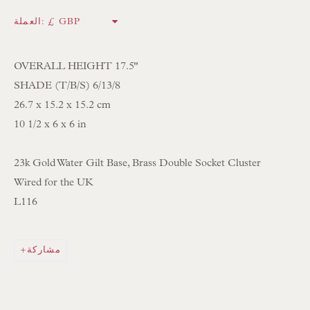
العملة:
NEWSLETTER SIGN UP
OVERALL HEIGHT 17.5"
Opening Hours:
SHADE (T/B/S) 6/13/8
26.7 x 15.2 x 15.2 cm
Mon to Sat 10.00am to 6.00pm
10 1/2 x 6 x 6 in
Visitors by appointment please
23k Gold Water Gilt Base, Brass Double Socket Cluster
IN STOCK HAND-SEWN LAMPSHADES
Wired for the UK
IN STOCK HAND-MADE CUSHIONS
L116
BROWSE LAMP COLLECTION
مشاركة
BROWSE ORIGINAL PAINTINGS
BROWSE SCULPTURE
BROWSE OBJET D'ART