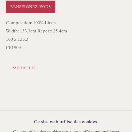
EN STOCK ABAT-JOUR COUSUS À LA MAIN
RENSEIGNEZ-VOUS
EN STOCK COUSSINS FAITS MAIN
Composition: 100% Linen
Width: 133.3cm Repeat: 25.4cm
PARCOURIR LA COLLECTION DE LAMPES
100 x 133.3
PARCOURIR LES PEINTURES ORIGINALES
FB1903
PARCOURIR LES SCULPTURES
PARCOURIR LES OBJETS D'ART
PARTAGER
PARCOURIR LES MEUBLES
PARCOURIR LES LIVRES
DEMANDES COMMERCIALES
Ce site web utilise des cookies.
Ce site utilise des cookies pour vous offrir une meilleure