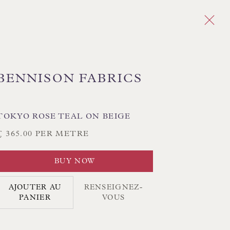
BENNISON FABRICS
Next
TOKYO ROSE TEAL ON BEIGE
£ 365.00 PER METRE
CK ABAT-JOUR COUSUS À LA MAIN
BUY NOW
CK COUSSINS FAITS MAIN
AJOUTER AU
RENSEIGNEZ-
RIR LA COLLECTION DE LAMPES
PANIER
VOUS
RIR LES PEINTURES ORIGINALES