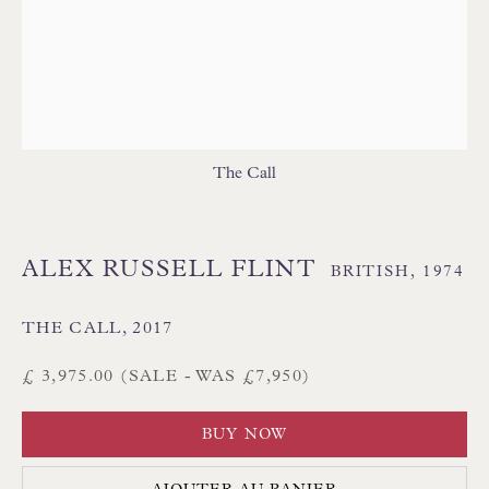
Branksome Park
Poole BH13 6LN
Royaume-Uni
Tél. :
01202 238899
The Call
Int. :
+44 1202 238899
mail@floren.com
ALEX RUSSELL FLINT
BRITISH,
1974
INSCRIPTION À LA NEWSLETTER
THE CALL
,
2017
Heures d'ouverture :
£ 3,975.00 (SALE - WAS £7,950)
Du lundi au samedi, de 10 h à 18 h
BUY NOW
Visiteurs sur rendez-vous uniquement