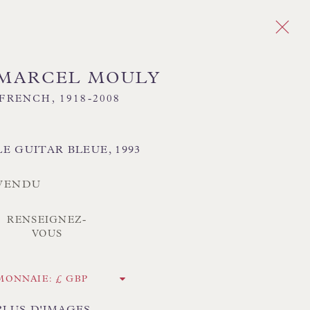
MARCEL MOULY
FRENCH,
1918-2008
Next
LE GUITAR BLEUE
,
1993
VENDU
CK ABAT-JOUR COUSUS À LA MAIN
CK COUSSINS FAITS MAIN
RENSEIGNEZ-
VOUS
RIR LA COLLECTION DE LAMPES
MONNAIE:
RIR LES PEINTURES ORIGINALES
PLUS D'IMAGES