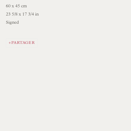
Du lundi au samedi, de 10 h à 18 h
60 x 45 cm
Visiteurs sur rendez-vous uniquement
23 5/8 x 17 3/4 in
Signed
EN STOCK ABAT-JOUR COUSUS À LA MAIN
EN STOCK COUSSINS FAITS MAIN
PARTAGER
PARCOURIR LA COLLECTION DE LAMPES
PARCOURIR LES PEINTURES ORIGINALES
PARCOURIR LES SCULPTURES
PARCOURIR LES OBJETS D'ART
PARCOURIR LES MEUBLES
PARCOURIR LES LIVRES