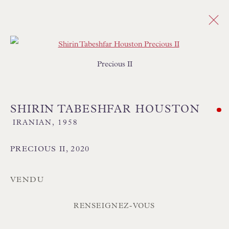
Open a larger version of the follo
Precious II
PEINTURES
TOUS
SALE - ORIGINAL PAINTINGS
ABSTRACT
CITYSCAPE
FIGURATIVE
SHIRIN TABESHFAR HOUSTON
FLORAL
IMPRESSIONIST
INTERIORS
IRANIAN,
1958
LANDSCAPE
MARINE & COASTAL
REALIST
SEMI ABSTRACT
PRECIOUS II
,
2020
VENDU
RENSEIGNEZ-VOUS