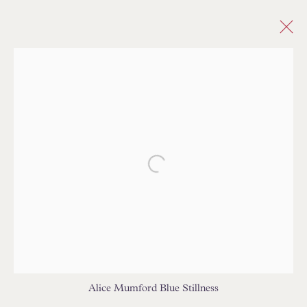
INTERIORS
TOUS
SALE - ORIGINAL PAINTINGS
ABSTRACT
CITYSCAPE
FIGURATIVE
FLORAL
IMPRESSIONIST
INTERIORS
LANDSCAPE
MARINE & COASTAL
REALIST
Open a larger version of the follo
SEMI ABSTRACT
Alice Mumford Blue Stillness