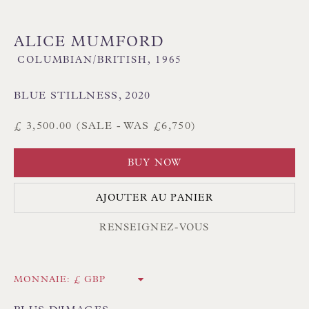
Floren Design Ltd
ALICE MUMFORD
54 The Avenue
COLUMBIAN/BRITISH,
1965
Branksome Park
Poole BH13 6LN
BLUE STILLNESS
,
2020
Royaume-Uni
£ 3,500.00 (SALE - WAS £6,750)
Tél. :
01202 238899
BUY NOW
Int. :
+44 1202 238899
AJOUTER AU PANIER
mail@floren.com
RENSEIGNEZ-VOUS
INSCRIPTION À LA NEWSLETTER
MONNAIE:
Heures d'ouverture :