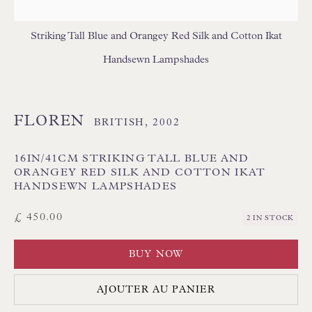
USA LAMPSHADES
Striking Tall Blue and Orangey Red Silk and Cotton Ikat
Handsewn Lampshades
FLOREN
BRITISH,
2002
Floren Design Ltd
16IN/41CM STRIKING TALL BLUE AND
54 The Avenue
ORANGEY RED SILK AND COTTON IKAT
HANDSEWN LAMPSHADES
Branksome Park
£ 450.00
Poole BH13 6LN
2 IN STOCK
Royaume-Uni
BUY NOW
Tél. :
01202 238899
AJOUTER AU PANIER