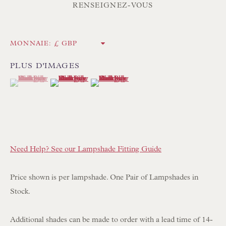
Int. :
+44 1202 238899
RENSEIGNEZ-VOUS
mail@floren.com
MONNAIE:
INSCRIPTION À LA NEWSLETTER
PLUS D'IMAGES
(View a larger image of thumbnail 1 )
, currently selected.
, currently selected.
, currently selected.
(View a larger image of thumbnail 2 )
(View a larger image of thumbnail 3 )
Heures d'ouverture :
Du lundi au samedi, de 10 h à 18 h
Visiteurs sur rendez-vous uniquement
EN STOCK ABAT-JOUR COUSUS À LA MAIN
Need Help? See our Lampshade Fitting Guide
EN STOCK COUSSINS FAITS MAIN
Price shown is per lampshade. One Pair of Lampshades in
Stock.
PARCOURIR LA COLLECTION DE LAMPES
PARCOURIR LES PEINTURES ORIGINALES
Additional shades can be made to order with a lead time of 14-