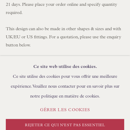
PARCOURIR LES SCULPTURES
21 days. Please place your order online and specify quantity
PARCOURIR LES OBJETS D'ART
required.
PARCOURIR LES MEUBLES
This design can also be made in other shapes & sizes and with
PARCOURIR LES LIVRES
UK/EU or US fittings. For a quotation, please use the enquiry
button below.
DEMANDES COMMERCIALES
Fabric: Striking Blue and Orangey Red Silk & Cotton Ikat
Ce site web utilise des cookies.
Lining: Bennett Silks
Ce site utilise des cookies pour vous offrir une meilleure
Fitting: Duplex (We supply a free shade carrier to adjust the
height of the shade on your lamp. For US customers, we
expérience. Veuillez nous contacter pour en savoir plus sur
supply a free American Spider Adapter for use with harp/finial
POLITIQUE DE CONFIDENTIALITÉ
notre politique en matière de cookies.
fitting lamp bases)
GÉRER LES COOKIES
CONDITIONS GÉNÉRALES
Handmade in England by Floren
GÉRER LES COOKIES
COPYRIGHT © FLOREN #ANNÉE#
SITE CRÉÉ PAR ARTLOGIC
REJETER CE QUI N'EST PAS ESSENTIEL
Approximate Sizing