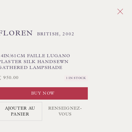
FLOREN
BRITISH,
2002
Next
24IN/61CM FAILLE LUGANO
PLASTER SILK HANDSEWN
GATHERED LAMPSHADE
£ 950.00
1 IN STOCK
CK ABAT-JOUR COUSUS À LA MAIN
CK COUSSINS FAITS MAIN
BUY NOW
AJOUTER AU
RENSEIGNEZ-
RIR LA COLLECTION DE LAMPES
PANIER
VOUS
RIR LES PEINTURES ORIGINALES