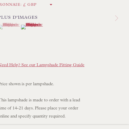
RIR LES SCULPTURES
MONNAIE:
IR LES OBJETS D'ART
PLUS D'IMAGES
RIR LES MEUBLES
(View a larger image of thumbnail 1 )
 currently selected.
 currently selected.
 currently selected.
(View a larger image of thumbnail 2 )
RIR LES LIVRES
DES COMMERCIALES
Need Help? See our Lampshade Fitting Guide
Price shown is per lampshade.
This lampshade is made to order with a lead
ime of 14-21 days. Please place your order
nline and specify quantity required.