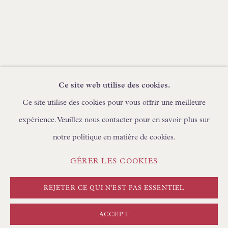
PARCOURIR LES MEUBLES
PARCOURIR LES LIVRES
DEMANDES COMMERCIALES
Ce site web utilise des cookies.
Ce site utilise des cookies pour vous offrir une meilleure
expérience. Veuillez nous contacter pour en savoir plus sur
POLITIQUE DE CONFIDENTIALITÉ
notre politique en matière de cookies.
GÉRER LES COOKIES
CONDITIONS GÉNÉRALES
GÉRER LES COOKIES
COPYRIGHT © FLOREN #ANNÉE#
SITE CRÉÉ PAR ARTLOGIC
REJETER CE QUI N'EST PAS ESSENTIEL
ACCEPT