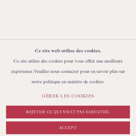
PARCOURIR LES MEUBLES
PARCOURIR LES LIVRES
DEMANDES COMMERCIALES
Ce site web utilise des cookies.
Ce site utilise des cookies pour vous offrir une meilleure
expérience. Veuillez nous contacter pour en savoir plus sur
POLITIQUE DE CONFIDENTIALITÉ
notre politique en matière de cookies.
GÉRER LES COOKIES
CONDITIONS GÉNÉRALES
GÉRER LES COOKIES
COPYRIGHT © FLOREN #ANNÉE#
SITE CRÉÉ PAR ARTLOGIC
REJETER CE QUI N'EST PAS ESSENTIEL
ACCEPT