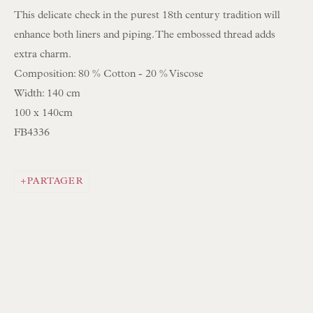
This delicate check in the purest 18th century tradition will
INSCRIPTION À LA NEWSLETTER
enhance both liners and piping. The embossed thread adds
extra charm.
Heures d'ouverture :
Composition: 80 % Cotton - 20 % Viscose
Du lundi au samedi, de 10 h à 18 h
Width: 140 cm
100 x 140cm
Visiteurs sur rendez-vous uniquement
FB4336
EN STOCK ABAT-JOUR COUSUS À LA MAIN
EN STOCK COUSSINS FAITS MAIN
PARTAGER
PARCOURIR LA COLLECTION DE LAMPES
PARCOURIR LES PEINTURES ORIGINALES
PARCOURIR LES SCULPTURES
PARCOURIR LES OBJETS D'ART