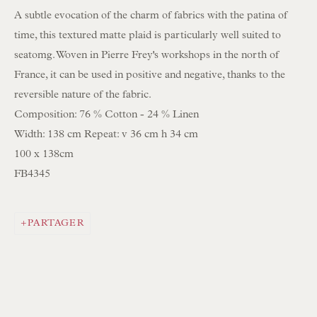
A subtle evocation of the charm of fabrics with the patina of
INSCRIPTION À LA NEWSLETTER
time, this textured matte plaid is particularly well suited to
seatomg. Woven in Pierre Frey's workshops in the north of
Heures d'ouverture :
France, it can be used in positive and negative, thanks to the
Du lundi au samedi, de 10 h à 18 h
reversible nature of the fabric.
Composition: 76 % Cotton - 24 % Linen
Visiteurs sur rendez-vous uniquement
Width: 138 cm Repeat: v 36 cm h 34 cm
EN STOCK ABAT-JOUR COUSUS À LA MAIN
100 x 138cm
FB4345
EN STOCK COUSSINS FAITS MAIN
PARTAGER
PARCOURIR LA COLLECTION DE LAMPES
PARCOURIR LES PEINTURES ORIGINALES
PARCOURIR LES SCULPTURES
PARCOURIR LES OBJETS D'ART