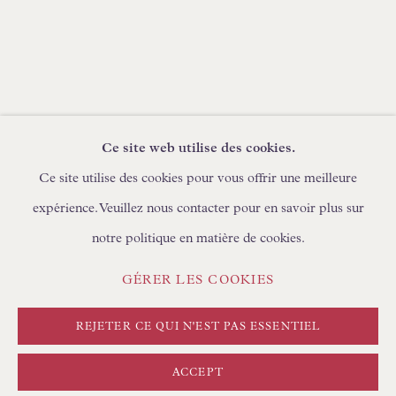
PARCOURIR LES MEUBLES
PARCOURIR LES LIVRES
DEMANDES COMMERCIALES
Ce site web utilise des cookies.
Ce site utilise des cookies pour vous offrir une meilleure
expérience. Veuillez nous contacter pour en savoir plus sur
POLITIQUE DE CONFIDENTIALITÉ
notre politique en matière de cookies.
GÉRER LES COOKIES
CONDITIONS GÉNÉRALES
GÉRER LES COOKIES
COPYRIGHT © FLOREN #ANNÉE#
SITE CRÉÉ PAR ARTLOGIC
REJETER CE QUI N'EST PAS ESSENTIEL
ACCEPT