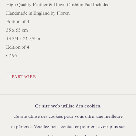
High Quality Feather & Down Cushion Pad Included
Handmade in England by Floren
PARCOURIR LA COLLECTION DE LAMPES
Edition of 4
PARCOURIR LES PEINTURES ORIGINALES
35 x 55 cm
PARCOURIR LES SCULPTURES
13 3/4 x 21 5/8 in
PARCOURIR LES OBJETS D'ART
Edition of 4
C195
PARCOURIR LES MEUBLES
PARCOURIR LES LIVRES
PARTAGER
DEMANDES COMMERCIALES
Ce site web utilise des cookies.
Ce site utilise des cookies pour vous offrir une meilleure
expérience. Veuillez nous contacter pour en savoir plus sur