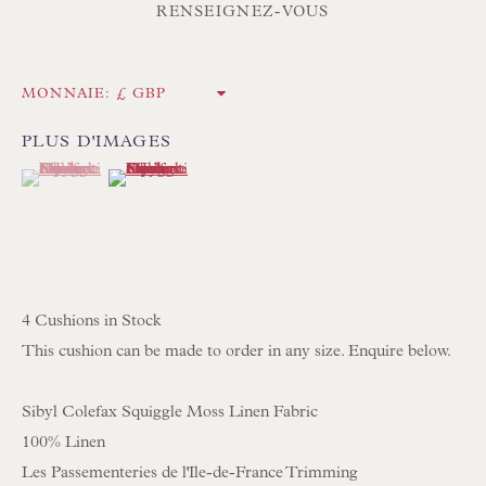
RENSEIGNEZ-VOUS
Royaume-Uni
Tél. :
01202 238899
MONNAIE:
Int. :
+44 1202 238899
PLUS D'IMAGES
mail@floren.com
(View a larger image of thumbnail 1 )
, currently selected.
, currently selected.
, currently selected.
(View a larger image of thumbnail 2 )
INSCRIPTION À LA NEWSLETTER
Heures d'ouverture :
4 Cushions in Stock
Du lundi au samedi, de 10 h à 18 h
This cushion can be made to order in any size. Enquire below.
Visiteurs sur rendez-vous uniquement
Sibyl Colefax Squiggle Moss Linen Fabric
EN STOCK ABAT-JOUR COUSUS À LA MAIN
100% Linen
EN STOCK COUSSINS FAITS MAIN
Les Passementeries de l'Ile-de-France Trimming