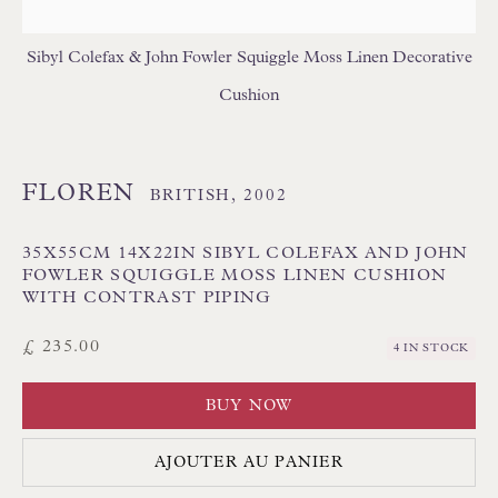
GEOMETRIC CUSHIONS
IKAT CUSHIONS
MEDALLION/TRELLIS CUSHIONS
Sibyl Colefax & John Fowler Squiggle Moss Linen Decorative
PATTERNED CUSHIONS
PLAIN/SEMI PLAIN CUSHIONS
Cushion
SILK CUSHIONS
STRIPE/CHECK CUSHIONS
SUZANI CUSHIONS
FLOREN
BRITISH,
2002
35X55CM 14X22IN SIBYL COLEFAX AND JOHN
FOWLER SQUIGGLE MOSS LINEN CUSHION
WITH CONTRAST PIPING
£ 235.00
4 IN STOCK
Floren Design Ltd
54 The Avenue
BUY NOW
Branksome Park
AJOUTER AU PANIER
Poole BH13 6LN